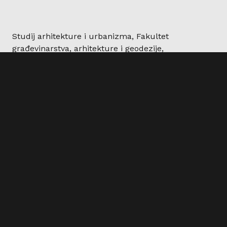
Studij arhitekture i urbanizma, Fakultet
građevinarstva, arhitekture i geodezije,
Sveučilište u Splitu © Sva prava pridržana
2025. | WEB
PEPERIT